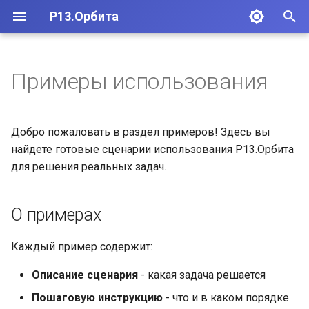
Р13.Орбита
И
н
Примеры использования
Требования к системе
Обновление версии
Проблемы установки
Быстрый старт
и
ц
Добро пожаловать в раздел примеров! Здесь вы
Установка
Резервное копирование
Проблемы подключения
Как задавать вопросы
и
найдете готовые сценарии использования Р13.Орбита
для решения реальных задач.
а
Конфигурация
Восстановление
Проблемы
производительности
л
Docker Compose
Миграция данных
О примерах
и
Диагностика
з
Каждый пример содержит:
Плагин Р7-Офис
а
Описание сценария
- какая задача решается
ц
Пошаговую инструкцию
- что и в каком порядке