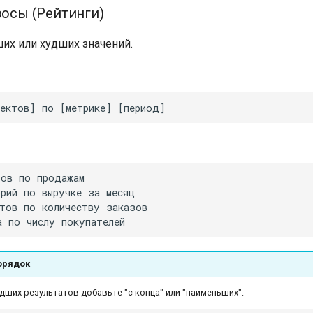
росы (Рейтинги)
их или худших значений.
орядок
дших результатов добавьте "с конца" или "наименьших":